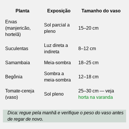
Planta
Exposição
Tamanho do vaso
Ervas
Sol parcial a
(manjericão,
15–20 cm
pleno
hortelã)
Luz direta a
Suculentas
8–12 cm
indireta
Samambaia
Meia-sombra
18–25 cm
Sombra a
Begônia
12–18 cm
meia-sombra
Tomate-cereja
25–30 cm — veja
Sol pleno
(vaso)
horta na varanda
Dica: regue pela manhã e verifique o peso do vaso antes
de regar de novo.