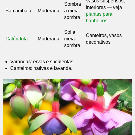
Vasos suspensos,
Sombra
interiores — veja
Samambaia
Moderada
a meia-
plantas para
sombra
banheiros
Sol a
Canteiros, vasos
Calêndula
Moderada
meia-
decorativos
sombra
Varandas: ervas e suculentas.
Canteiros: nativas e lavanda.