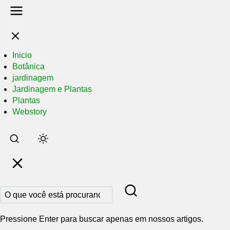
Inicio
Botânica
jardinagem
Jardinagem e Plantas
Plantas
Webstory
Pular
para
o
conteúdo
principal
Pressione Enter para buscar apenas em nossos artigos.