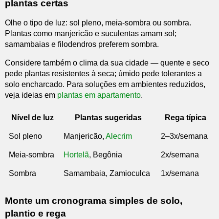
plantas certas
Olhe o tipo de luz: sol pleno, meia-sombra ou sombra.
Plantas como manjericão e suculentas amam sol;
samambaias e filodendros preferem sombra.
Considere também o clima da sua cidade — quente e seco
pede plantas resistentes à seca; úmido pede tolerantes a
solo encharcado. Para soluções em ambientes reduzidos,
veja ideias em
plantas em apartamento
.
Nível de luz
Plantas sugeridas
Rega típica
Sol pleno
Manjericão,
Alecrim
2–3x/semana
Meia-sombra
Hortelã
, Begônia
2x/semana
Sombra
Samambaia, Zamioculca
1x/semana
Monte um cronograma simples de solo,
plantio e rega