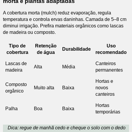
morta e plantas adaptadas
A cobertura morta (mulch) reduz evaporação, regula
temperatura e controla ervas daninhas. Camada de 5–8 cm
diminui irrigação. Prefira materiais orgânicos como lascas
de madeira ou composto.
Tipo de
Retenção
Uso
Durabilidade
cobertura
de água
recomendado
Lascas de
Canteiros
Alta
Média
madeira
permanentes
Hortas e
Composto
Muito alta
Baixa
novos
orgânico
canteiros
Hortas
Palha
Boa
Baixa
temporárias
Dica: regue de manhã cedo e cheque o solo com o dedo