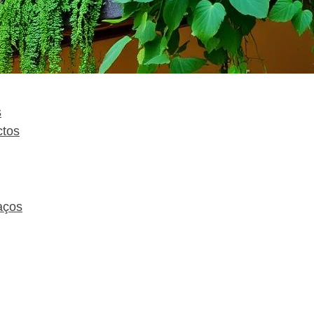
s
ctos
aços