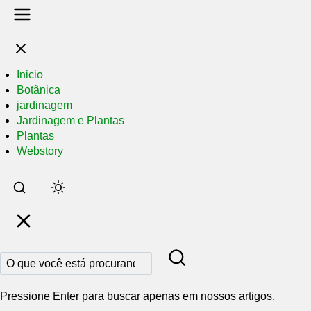
Inicio
Botânica
jardinagem
Jardinagem e Plantas
Plantas
Webstory
Pular
para
o
conteúdo
principal
Pressione Enter para buscar apenas em nossos artigos.