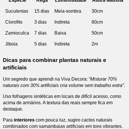
Espécie
Rega
Luminosidade
Altura Máxima
Suculentas
15 dias
Meia-sombra
30cm
Clorofito
3 dias
Indireta
60cm
Zamioculca
7 dias
Baixa
50cm
Jiboia
5 dias
Indireta
2m
Dicas para combinar plantas naturais e
artificiais
Um segredo que aprendi na Viva Decora:
“Misturar 70%
naturais com 30% artificiais cria volume sem trabalho extra”
.
Uso folhagens sintéticas em locais de difícil acesso, como
acima de armários. A textura das reais sempre fica em
destaque.
Para
interiores
com pouca luz, sugiro cactos naturais
combinados com samambaias artificiais em tons vibrantes.