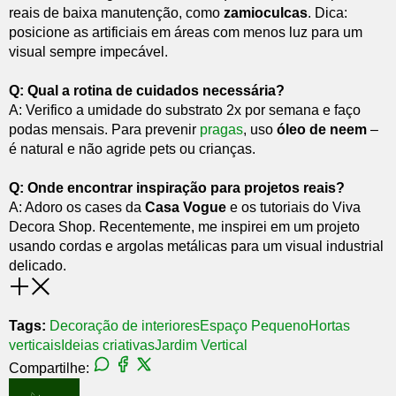
reais de baixa manutenção, como
zamioculcas
. Dica:
posicione as artificiais em áreas com menos luz para um
visual sempre impecável.
Q: Qual a rotina de cuidados necessária?
A: Verifico a umidade do substrato 2x por semana e faço
podas mensais. Para prevenir
pragas
, uso
óleo de neem
–
é natural e não agride pets ou crianças.
Q: Onde encontrar inspiração para projetos reais?
A: Adoro os cases da
Casa Vogue
e os tutoriais do Viva
Decora Shop. Recentemente, me inspirei em um projeto
usando cordas e argolas metálicas para um visual industrial
delicado.
Tags:
Decoração de interiores
Espaço Pequeno
Hortas
verticais
Ideias criativas
Jardim Vertical
Compartilhe: