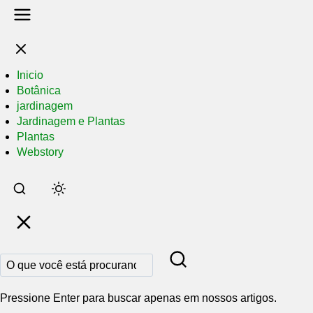
Inicio
Botânica
jardinagem
Jardinagem e Plantas
Plantas
Webstory
Pular
para
o
conteúdo
principal
Pressione Enter para buscar apenas em nossos artigos.