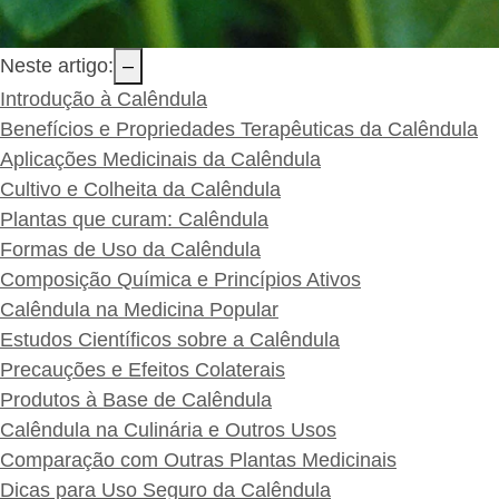
Neste artigo:
–
Introdução à Calêndula
Benefícios e Propriedades Terapêuticas da Calêndula
Aplicações Medicinais da Calêndula
Cultivo e Colheita da Calêndula
Plantas que curam: Calêndula
Formas de Uso da Calêndula
Composição Química e Princípios Ativos
Calêndula na Medicina Popular
Estudos Científicos sobre a Calêndula
Precauções e Efeitos Colaterais
Produtos à Base de Calêndula
Calêndula na Culinária e Outros Usos
Comparação com Outras Plantas Medicinais
Dicas para Uso Seguro da Calêndula