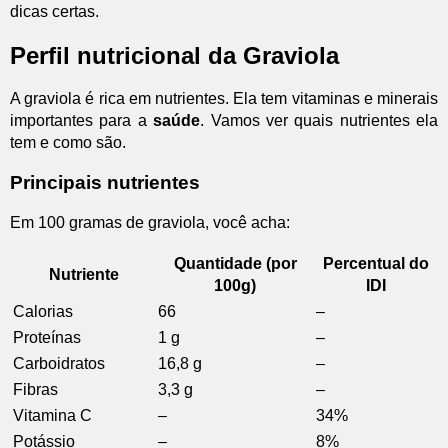
dicas certas.
Perfil nutricional da Graviola
A graviola é rica em nutrientes. Ela tem vitaminas e minerais
importantes para a
saúde
. Vamos ver quais nutrientes ela
tem e como são.
Principais nutrientes
Em 100 gramas de graviola, você acha:
Quantidade (por
Percentual do
Nutriente
100g)
IDI
Calorias
66
–
Proteínas
1 g
–
Carboidratos
16,8 g
–
Fibras
3,3 g
–
Vitamina C
–
34%
Potássio
–
8%