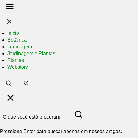
Inicio
Botânica
jardinagem
Jardinagem e Plantas
Plantas
Webstory
Pular
para
o
conteúdo
principal
Pressione Enter para buscar apenas em nossos artigos.