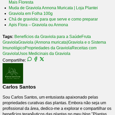
Mais Floresta
Muda de Graviola Annona Muricata | Loja Plantei
Graviola em Folha 100g
Chá de graviola: para que serve e como preparar
Apis Flora – Graviola ou Annona
Tags:
Benefícios da Graviola para a Saúde
Fruta
Graviola
Graviola (Annona muricata)
Graviola e o Sistema
Imunológico
Propriedades da Graviola
Receitas com
Graviola
Usos Medicinais da Graviola
Compartilhe:
Carlos Santos
Sou Carlos Santos, um entusiasta apaixonado pelas
propriedades curativas das plantas. Embora não seja um
profissional da área, dedico-me a explorar e compartilhar os
benefícios terapêuticos das plantas no meu blog "Plantas