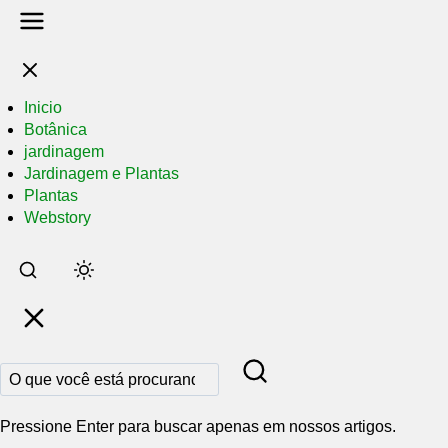
Inicio
Botânica
jardinagem
Jardinagem e Plantas
Plantas
Webstory
Pular
para
o
conteúdo
principal
Pressione Enter para buscar apenas em nossos artigos.