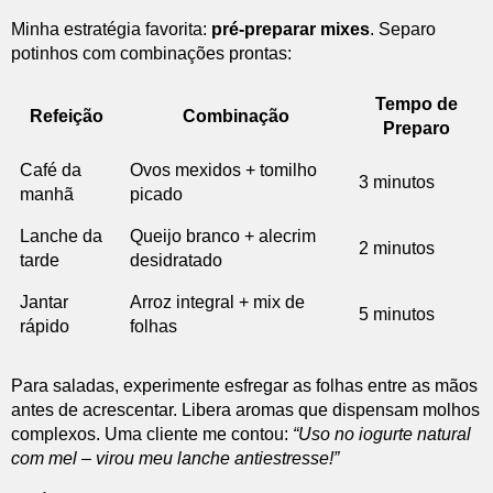
Minha estratégia favorita:
pré-preparar mixes
. Separo
potinhos com combinações prontas:
Tempo de
Refeição
Combinação
Preparo
Café da
Ovos mexidos + tomilho
3 minutos
manhã
picado
Lanche da
Queijo branco + alecrim
2 minutos
tarde
desidratado
Jantar
Arroz integral + mix de
5 minutos
rápido
folhas
Para saladas, experimente esfregar as folhas entre as mãos
antes de acrescentar. Libera aromas que dispensam molhos
complexos. Uma cliente me contou:
“Uso no iogurte natural
com mel – virou meu lanche antiestresse!”