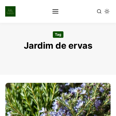
Pular
para
Tag
o
Jardim de ervas
conteúdo
principal