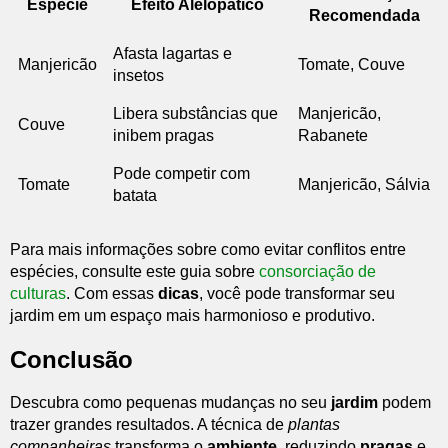
Espécie
Efeito Alelopático
Recomendada
Afasta lagartas e
Manjericão
Tomate, Couve
insetos
Libera substâncias que
Manjericão,
Couve
inibem pragas
Rabanete
Pode competir com
Tomate
Manjericão, Sálvia
batata
Para mais informações sobre como evitar conflitos entre
espécies, consulte este guia sobre
consorciação de
culturas
. Com essas
dicas
, você pode transformar seu
jardim em um espaço mais harmonioso e produtivo.
Conclusão
Descubra como pequenas mudanças no seu
jardim
podem
trazer grandes resultados. A técnica de
plantas
companheiras
transforma o
ambiente
, reduzindo
pragas
e