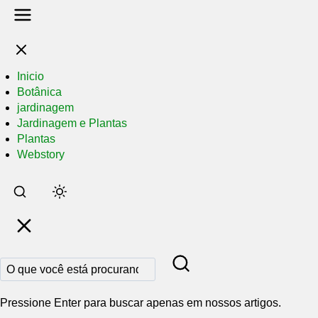
Inicio
Botânica
jardinagem
Jardinagem e Plantas
Plantas
Webstory
Pular
para
o
conteúdo
principal
Pressione Enter para buscar apenas em nossos artigos.