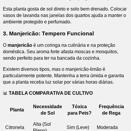
Esta planta gosta de sol direto e solo bem drenado. Colocar
vasos de lavanda nas janelas dos quartos ajuda a manter o
ambiente protegido e perfumado.
3. Manjericão: Tempero Funcional
O
manjericão
é um coringa na culinária e na proteção
doméstica. Seu aroma forte afasta moscas e mosquitos,
sendo perfeito para ter na bancada da cozinha.
Existem diversos tipos, mas o manjericão-limão é
particularmente potente. Mantenha a terra úmida e garanta
que a planta receba luz solar por várias horas diárias.
📊
TABELA COMPARATIVA DE CULTIVO
Necessidade
Tóxica
Frequência
Planta
de Sol
para Pets?
de Rega
Alta (Sol
Citronela
Sim (Leve)
Moderada
Pleno)