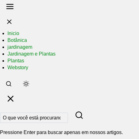
Inicio
Botânica
jardinagem
Jardinagem e Plantas
Plantas
Webstory
Pular
para
o
conteúdo
principal
Pressione Enter para buscar apenas em nossos artigos.