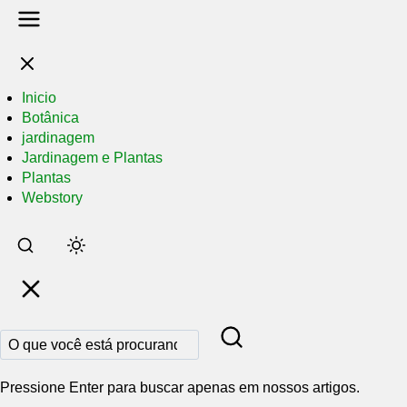
Inicio
Botânica
jardinagem
Jardinagem e Plantas
Plantas
Webstory
Pular
para
o
conteúdo
principal
Pressione Enter para buscar apenas em nossos artigos.