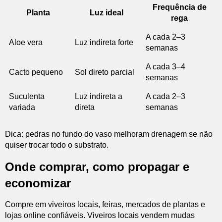
Frequência de
Planta
Luz ideal
rega
A cada 2–3
Aloe vera
Luz indireta forte
semanas
A cada 3–4
Cacto pequeno
Sol direto parcial
semanas
Suculenta
Luz indireta a
A cada 2–3
variada
direta
semanas
Dica: pedras no fundo do vaso melhoram drenagem se não
quiser trocar todo o substrato.
Onde comprar, como propagar e
economizar
Compre em viveiros locais, feiras, mercados de plantas e
lojas online confiáveis. Viveiros locais vendem mudas