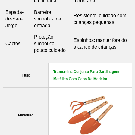
e culinária
moderada
Espada-
Barreira
Resistente; cuidado com
de-São-
simbólica na
crianças pequenas
Jorge
entrada
Proteção
Espinhos; manter fora do
Cactos
simbólica,
alcance de crianças
pouco cuidado
Tramontina Conjunto Para Jardinagem
Título
Metálico Com Cabo De Madeira …
Miniatura