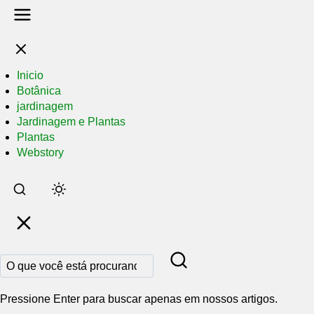
Inicio
Botânica
jardinagem
Jardinagem e Plantas
Plantas
Webstory
Pular
para
o
conteúdo
principal
Pressione Enter para buscar apenas em nossos artigos.