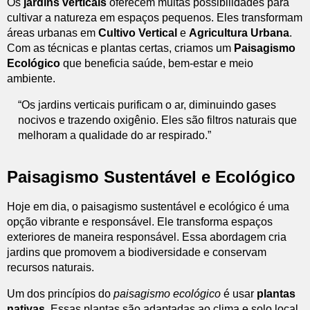
Os
jardins verticais
oferecem muitas possibilidades para
cultivar a natureza em espaços pequenos. Eles transformam
áreas urbanas em
Cultivo Vertical
e
Agricultura Urbana
.
Com as técnicas e plantas certas, criamos um
Paisagismo
Ecológico
que beneficia saúde, bem-estar e meio
ambiente.
“Os jardins verticais purificam o ar, diminuindo gases
nocivos e trazendo oxigênio. Eles são filtros naturais que
melhoram a qualidade do ar respirado.”
Paisagismo Sustentável e Ecológico
Hoje em dia, o paisagismo sustentável e ecológico é uma
opção vibrante e responsável. Ele transforma espaços
exteriores de maneira responsável. Essa abordagem cria
jardins que promovem a biodiversidade e conservam
recursos naturais.
Um dos princípios do
paisagismo ecológico
é usar
plantas
nativas
. Essas plantas são adaptadas ao clima e solo local.