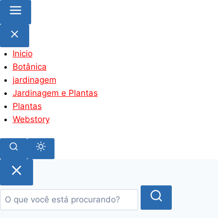
Inicio
Botânica
jardinagem
Jardinagem e Plantas
Plantas
Webstory
Pular
para
o
conteúdo
principal