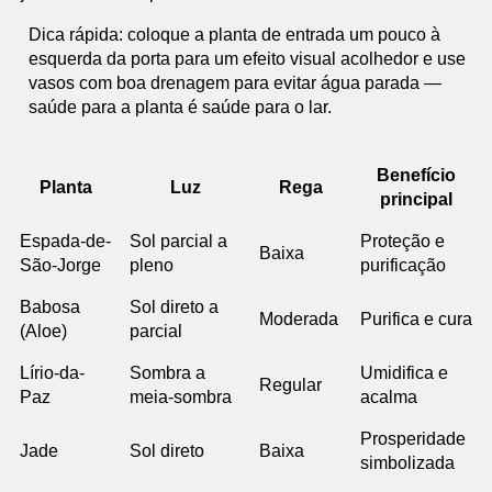
Dica rápida: coloque a planta de entrada um pouco à
esquerda da porta para um efeito visual acolhedor e use
vasos com boa drenagem para evitar água parada —
saúde para a planta é saúde para o lar.
Benefício
Planta
Luz
Rega
principal
Espada-de-
Sol parcial a
Proteção e
Baixa
São-Jorge
pleno
purificação
Babosa
Sol direto a
Moderada
Purifica e cura
(Aloe)
parcial
Lírio-da-
Sombra a
Umidifica e
Regular
Paz
meia-sombra
acalma
Prosperidade
Jade
Sol direto
Baixa
simbolizada