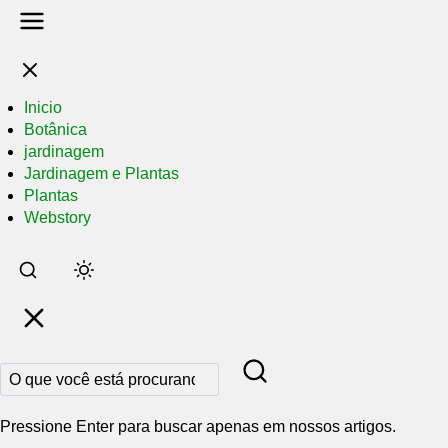
Inicio
Botânica
jardinagem
Jardinagem e Plantas
Plantas
Webstory
Pular
para
o
conteúdo
principal
Pressione Enter para buscar apenas em nossos artigos.