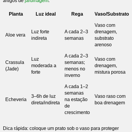
artigos de
jardinagem
.
Planta
Luz ideal
Rega
Vaso/Substrato
Vaso com
Luz forte
A cada 2–3
drenagem,
Aloe vera
indireta
semanas
substrato
arenoso
A cada 2–3
Luz
Vaso com
Crassula
semanas;
moderada a
drenagem,
(Jade)
menos no
forte
mistura porosa
inverno
A cada 1–2
semanas
3–6h de luz
Vaso raso com
Echeveria
na estação
direta/indireta
boa drenagem
de
crescimento
Dica rápida: coloque um prato sob o vaso para proteger