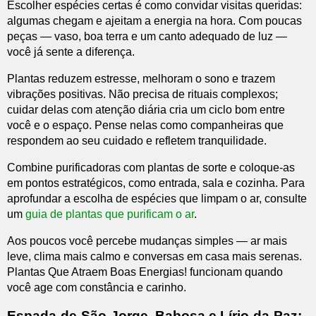
Escolher espécies certas é como convidar visitas queridas:
algumas chegam e ajeitam a energia na hora. Com poucas
peças — vaso, boa terra e um canto adequado de luz —
você já sente a diferença.
Plantas reduzem estresse, melhoram o sono e trazem
vibrações positivas. Não precisa de rituais complexos;
cuidar delas com atenção diária cria um ciclo bom entre
você e o espaço. Pense nelas como companheiras que
respondem ao seu cuidado e refletem tranquilidade.
Combine purificadoras com plantas de sorte e coloque-as
em pontos estratégicos, como entrada, sala e cozinha. Para
aprofundar a escolha de espécies que limpam o ar, consulte
um
guia de plantas que purificam o ar
.
Aos poucos você percebe mudanças simples — ar mais
leve, clima mais calmo e conversas em casa mais serenas.
Plantas Que Atraem Boas Energias! funcionam quando
você age com constância e carinho.
Espada-de-São-Jorge, Babosa e Lírio-da-Paz: