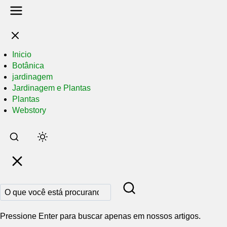
Inicio
Botânica
jardinagem
Jardinagem e Plantas
Plantas
Webstory
Pular
para
o
conteúdo
principal
Pressione Enter para buscar apenas em nossos artigos.