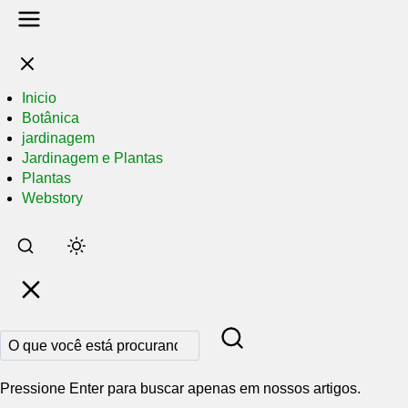
Inicio
Botânica
jardinagem
Jardinagem e Plantas
Plantas
Webstory
Pular
para
o
conteúdo
principal
Pressione Enter para buscar apenas em nossos artigos.