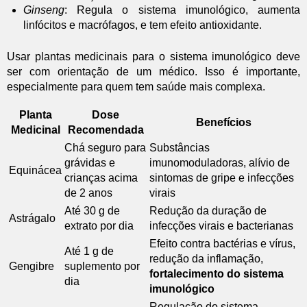
Ginseng
: Regula o sistema imunológico, aumenta
linfócitos e macrófagos, e tem efeito antioxidante.
Usar plantas medicinais para o sistema imunológico deve
ser com orientação de um médico. Isso é importante,
especialmente para quem tem saúde mais complexa.
Planta
Dose
Benefícios
Medicinal
Recomendada
Chá seguro para
Substâncias
grávidas e
imunomoduladoras, alívio de
Equinácea
crianças acima
sintomas de gripe e infecções
de 2 anos
virais
Até 30 g de
Redução da duração de
Astrágalo
extrato por dia
infecções virais e bacterianas
Efeito contra bactérias e vírus,
Até 1 g de
redução da inflamação,
Gengibre
suplemento por
fortalecimento do sistema
dia
imunológico
Regulação do sistema