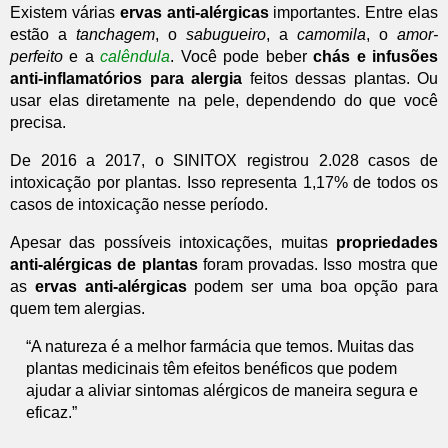
Existem várias
ervas anti-alérgicas
importantes. Entre elas
estão a
tanchagem
, o
sabugueiro
, a
camomila
, o
amor-
perfeito
e a
calêndula
. Você pode beber
chás e infusões
anti-inflamatórios para alergia
feitos dessas plantas. Ou
usar elas diretamente na pele, dependendo do que você
precisa.
De 2016 a 2017, o SINITOX registrou 2.028 casos de
intoxicação por plantas. Isso representa 1,17% de todos os
casos de intoxicação nesse período.
Apesar das possíveis intoxicações, muitas
propriedades
anti-alérgicas de plantas
foram provadas. Isso mostra que
as
ervas anti-alérgicas
podem ser uma boa opção para
quem tem alergias.
“A natureza é a melhor farmácia que temos. Muitas das
plantas medicinais têm efeitos benéficos que podem
ajudar a aliviar sintomas alérgicos de maneira segura e
eficaz.”