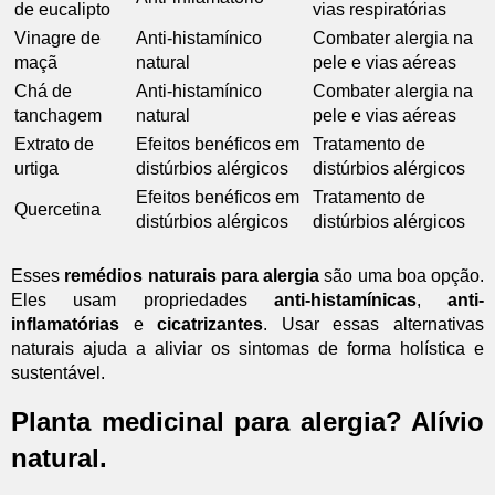
de eucalipto
vias respiratórias
Vinagre de
Anti-histamínico
Combater alergia na
maçã
natural
pele e vias aéreas
Chá de
Anti-histamínico
Combater alergia na
tanchagem
natural
pele e vias aéreas
Extrato de
Efeitos benéficos em
Tratamento de
urtiga
distúrbios alérgicos
distúrbios alérgicos
Efeitos benéficos em
Tratamento de
Quercetina
distúrbios alérgicos
distúrbios alérgicos
Esses
remédios naturais para alergia
são uma boa opção.
Eles usam propriedades
anti-histamínicas
,
anti-
inflamatórias
e
cicatrizantes
. Usar essas alternativas
naturais ajuda a aliviar os sintomas de forma holística e
sustentável.
Planta medicinal para alergia? Alívio
natural.