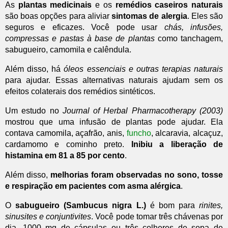
As
plantas medicinais
e os
remédios caseiros naturais
são boas opções para aliviar
sintomas de alergia
. Eles são
seguros e eficazes. Você pode usar
chás, infusões,
compressas e pastas à base de plantas
como tanchagem,
sabugueiro, camomila e calêndula.
Além disso, há
óleos essenciais e outras terapias naturais
para ajudar. Essas alternativas naturais ajudam sem os
efeitos colaterais dos remédios sintéticos.
Um estudo no
Journal of Herbal Pharmacotherapy (2003)
mostrou que uma infusão de plantas pode ajudar. Ela
contava camomila, açafrão, anis,
funcho
, alcaravia, alcaçuz,
cardamomo e cominho preto.
Inibiu a liberação de
histamina em 81 a 85 por cento
.
Além disso,
melhorias foram observadas no sono, tosse
e respiração em pacientes com asma alérgica
.
O
sabugueiro (Sambucus nigra L.)
é bom para
rinites,
sinusites e conjuntivites
. Você pode tomar três chávenas por
dia, 1000 mg de cápsulas ou três colheres de sopa de