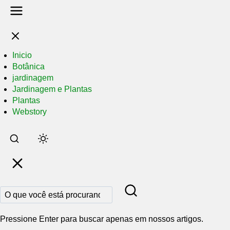
Inicio
Botânica
jardinagem
Jardinagem e Plantas
Plantas
Webstory
Pular
para
o
conteúdo
principal
Pressione Enter para buscar apenas em nossos artigos.