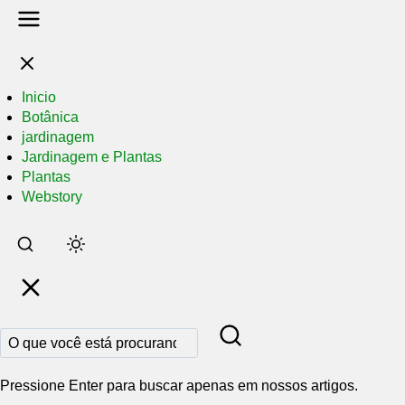
Inicio
Botânica
jardinagem
Jardinagem e Plantas
Plantas
Webstory
Pular
para
o
conteúdo
principal
Pressione Enter para buscar apenas em nossos artigos.