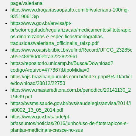
page/valeriana
https://www.drogariasaopaulo.com.br/valeriana-100mg-
935190613/p
https://www.gov.br/anvisa/pt-
br/setorregulado/regularizacao/medicamentos/fitoterapic
os-dinamizados-e-especificos/monografias-
traduzidas/valeriana_officinalis_raizp.pdf
https://www.oasisbr.ibict.br/vufind/Record/UFCG_23285c
a95e489f80d0efca3223822961
https://repositorio.unicamp.br/Busca/Download?
codigoArquivo=477867&tipoMidia=0
https://ojs.brazilianjournals.com.br/index.php/BRJD/articl
e/download/28812/22753
https://www.mastereditora.com.br/periodico/20141130_2
15639.pdf
https://bvsms.saude.gov.br/bvs/saudelegis/anvisa/2014/i
nt0002_13_05_2014.pdf
https://www.gov.br/saude/pt-
br/assuntos/noticias/2016/junho/uso-de-fitoterapicos-e-
plantas-medicinais-cresce-no-sus