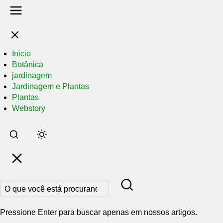
Inicio
Botânica
jardinagem
Jardinagem e Plantas
Plantas
Webstory
Pular
para
o
conteúdo
principal
Pressione Enter para buscar apenas em nossos artigos.