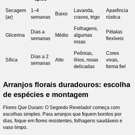
Secagem
1–4
Lavanda,
Aparência
Baixo
(ar)
semanas
cravos, trigo
rústica
Folhagens,
Dias a
Pétalas
Glicerina
Médio
algumas
semanas
flexíveis
rosas
Peônias,
Cores
Dias a 2
Sílica
Alto
lírios, rosas
vivas,
semanas
delicadas
forma fiel
Arranjos florais duradouros: escolha
de espécies e montagem
Flores Que Duram: O Segredo Revelado! começa com
escolhas simples. Para arranjos que fiquem bonitos por
dias, foque em flores resistentes, folhagens saudáveis e
vaso limpo.