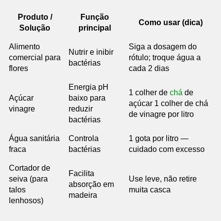
Produto /
Função
Como usar (dica)
Solução
principal
Alimento
Siga a dosagem do
Nutrir e inibir
comercial para
rótulo; troque água a
bactérias
flores
cada 2 dias
Energia pH
1 colher de
chá
de
Açúcar
baixo para
açúcar 1 colher de chá
vinagre
reduzir
de vinagre por litro
bactérias
Água sanitária
Controla
1 gota por litro —
fraca
bactérias
cuidado com excesso
Cortador de
Facilita
seiva (para
Use leve, não retire
absorção em
talos
muita casca
madeira
lenhosos)