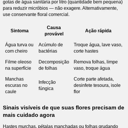
gotas de água sanitária por litro (quantidade bem pequena)
para reduzir micróbios — não exagere. Alternativamente,
use conservante floral comercial.
Causa
Sintoma
Ação rápida
provável
Água turva ou
Acúmulo de
Troque água, lave vaso,
com cheiro
bactérias
corte hastes
Filme oleoso
Decomposição
Remova folhas, limpe
na superfície
de folhas
vaso, troque água
Manchas
Corte parte afetada,
Infecção
escuras no
desinfete tesoura, isole
fúngica
caule
flor
Sinais visíveis de que suas flores precisam de
mais cuidado agora
Hastes murchas, pétalas manchadas ou folhas grudando