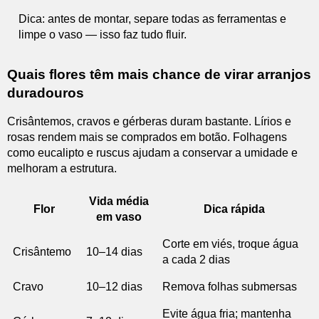
Dica: antes de montar, separe todas as ferramentas e
limpe o vaso — isso faz tudo fluir.
Quais flores têm mais chance de virar arranjos
duradouros
Crisântemos, cravos e gérberas duram bastante. Lírios e
rosas rendem mais se comprados em botão. Folhagens
como eucalipto e ruscus ajudam a conservar a umidade e
melhoram a estrutura.
Vida média
Flor
Dica rápida
em vaso
Corte em viés, troque água
Crisântemo
10–14 dias
a cada 2 dias
Cravo
10–12 dias
Remova folhas submersas
Evite água fria; mantenha