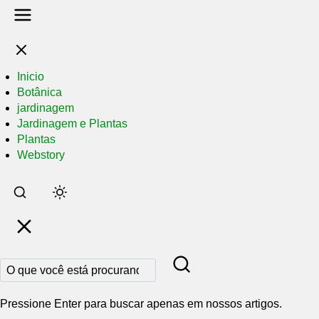
Inicio
Botânica
jardinagem
Jardinagem e Plantas
Plantas
Webstory
Pular
para
o
conteúdo
principal
Pressione Enter para buscar apenas em nossos artigos.