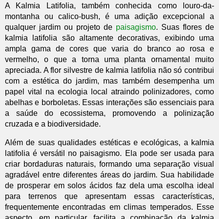
A Kalmia Latifolia, também conhecida como louro-da-
montanha ou calico-bush, é uma adição excepcional a
qualquer jardim ou projeto de
paisagismo
. Suas flores de
kalmia latifolia são altamente decorativas, exibindo uma
ampla gama de cores que varia do branco ao rosa e
vermelho, o que a torna uma planta ornamental muito
apreciada. A flor silvestre de kalmia latifolia não só contribui
com a estética do jardim, mas também desempenha um
papel vital na ecologia local atraindo polinizadores, como
abelhas e borboletas. Essas interações são essenciais para
a saúde do ecossistema, promovendo a polinização
cruzada e a biodiversidade.
Além de suas qualidades estéticas e ecológicas, a kalmia
latifolia é versátil no paisagismo. Ela pode ser usada para
criar bordaduras naturais, formando uma separação visual
agradável entre diferentes áreas do jardim. Sua habilidade
de prosperar em solos ácidos faz dela uma escolha ideal
para terrenos que apresentam essas características,
frequentemente encontradas em climas temperados. Esse
aspecto, em particular, facilita a combinação da kalmia