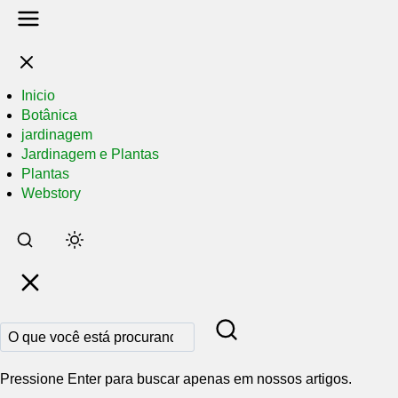
Inicio
Botânica
jardinagem
Jardinagem e Plantas
Plantas
Webstory
Pular
para
o
conteúdo
principal
Pressione Enter para buscar apenas em nossos artigos.