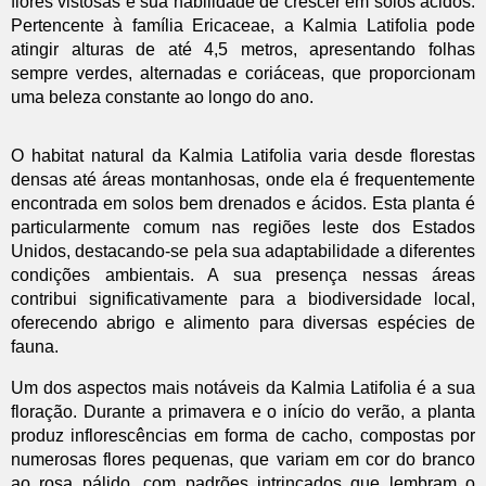
flores vistosas e sua habilidade de crescer em solos ácidos.
Pertencente à família Ericaceae, a Kalmia Latifolia pode
atingir alturas de até 4,5 metros, apresentando folhas
sempre verdes, alternadas e coriáceas, que proporcionam
uma beleza constante ao longo do ano.
O habitat natural da Kalmia Latifolia varia desde florestas
densas até áreas montanhosas, onde ela é frequentemente
encontrada em solos bem drenados e ácidos. Esta planta é
particularmente comum nas regiões leste dos Estados
Unidos, destacando-se pela sua adaptabilidade a diferentes
condições ambientais. A sua presença nessas áreas
contribui significativamente para a biodiversidade local,
oferecendo abrigo e alimento para diversas espécies de
fauna.
Um dos aspectos mais notáveis da Kalmia Latifolia é a sua
floração. Durante a primavera e o início do verão, a planta
produz inflorescências em forma de cacho, compostas por
numerosas flores pequenas, que variam em cor do branco
ao rosa pálido, com padrões intrincados que lembram o