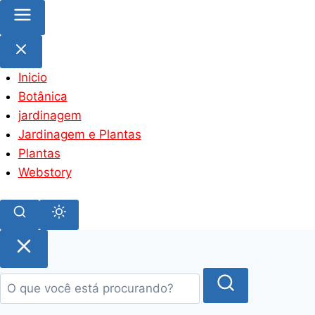
Inicio
Botânica
jardinagem
Jardinagem e Plantas
Plantas
Webstory
Pular
para
o
conteúdo
principal