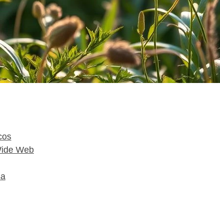
cos
Wide Web
sa