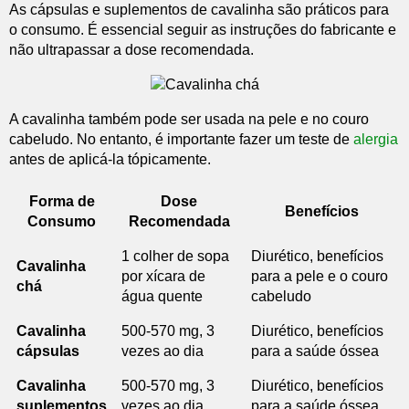
As cápsulas e suplementos de cavalinha são práticos para
o consumo. É essencial seguir as instruções do fabricante e
não ultrapassar a dose recomendada.
A cavalinha também pode ser usada na pele e no couro
cabeludo. No entanto, é importante fazer um teste de
alergia
antes de aplicá-la tópicamente.
Forma de
Dose
Benefícios
Consumo
Recomendada
1 colher de sopa
Diurético, benefícios
Cavalinha
por xícara de
para a pele e o couro
chá
água quente
cabeludo
Cavalinha
500-570 mg, 3
Diurético, benefícios
cápsulas
vezes ao dia
para a saúde óssea
Cavalinha
500-570 mg, 3
Diurético, benefícios
suplementos
vezes ao dia
para a saúde óssea