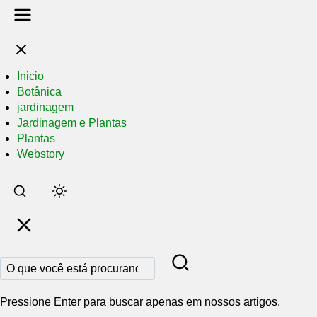
Inicio
Botânica
jardinagem
Jardinagem e Plantas
Plantas
Webstory
Pular
para
o
conteúdo
principal
Pressione Enter para buscar apenas em nossos artigos.