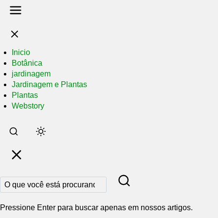
Inicio
Botânica
jardinagem
Jardinagem e Plantas
Plantas
Webstory
Pular
para
o
conteúdo
principal
Pressione Enter para buscar apenas em nossos artigos.