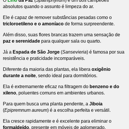
O
Lírio
da Paz
(
Spathiphyllum
) é um dos campeões
absolutos quando o assunto é limpeza do ar.
Ele é capaz de remover substâncias pesadas como o
tricloroetileno e o amoníaco
de forma surpreendente.
Além disso, suas flores brancas trazem uma sensação de
paz e serenidade
para qualquer sala ou quarto.
Já a
Espada de São Jorge
(
Sansevieria
) é famosa por sua
resistência e praticidade incomparáveis.
Diferente da maioria das plantas, ela libera
oxigênio
durante a noite
, sendo ideal para dormitórios.
Ela é extremamente eficaz na filtragem do
benzeno e do
xileno
, poluentes comuns em ambientes urbanos.
Para quem busca uma planta pendente, a
Jiboia
(
Epipremnum aureum
) é a escolha perfeita e versátil.
Ela cresce rapidamente e é excelente para eliminar o
formaldeído
, presente em móveis de aglomerado.