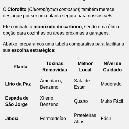
O
Clorofito
(
Chlorophytum comosum
) também merece
destaque por ser uma planta segura para nossos
pets
.
Ele combate o
monóxido de carbono
, sendo uma ótima
opção para cozinhas ou áreas próximas a garagens.
Abaixo, preparamos uma tabela comparativa para facilitar a
sua
escolha estratégica
:
Toxinas
Melhor
Nível de
Planta
Removidas
Local
Cuidado
Amoníaco,
Sala de
Lírio da Paz
Moderado
Benzeno
Estar
Espada de
Xileno,
Quarto
Muito Fácil
São Jorge
Benzeno
Prateleiras
Jiboia
Formaldeído
Fácil
Altas