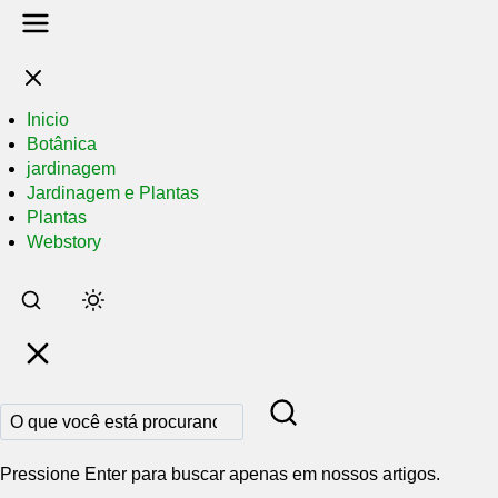
Inicio
Botânica
jardinagem
Jardinagem e Plantas
Plantas
Webstory
Pular
para
o
conteúdo
principal
Pressione Enter para buscar apenas em nossos artigos.