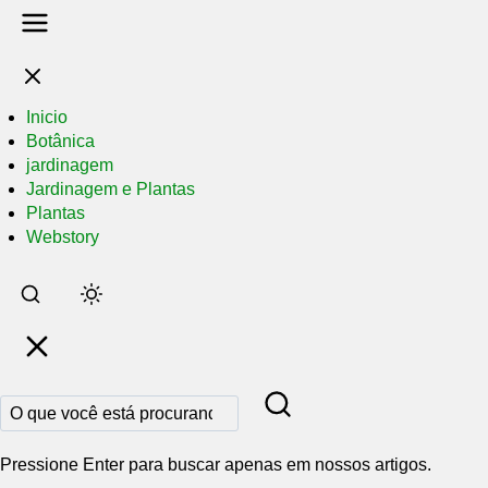
Inicio
Botânica
jardinagem
Jardinagem e Plantas
Plantas
Webstory
Pular
para
o
conteúdo
principal
Pressione Enter para buscar apenas em nossos artigos.