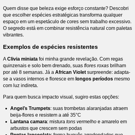
Quem disse que beleza exige esforço constante? Descobri
que escolher espécies estratégicas transforma qualquer
espaço em um espetáculo de cores sem trabalho excessivo.
O segredo está em combinar resistência natural com paletas
vibrantes.
Exemplos de espécies resistentes
A
Clivia miniata
foi minha grande revelação. Com regas
quinzenais e solo bem drenado, suas
flores roxas
brilham
por até 8 semanas. Já a
African Violet
surpreende: adapta-
se a vasos internos e floresce em
longos períodos
mesmo
com luz indireta.
Para quem busca impacto visual, sugiro estas opções:
Angel’s Trumpets
: suas trombetas alaranjadas atraem
beija-flores e resistem a até 35°C
Lantana camara
: mistura
tons vermelho
e amarelo em
arbustos que crescem sem podas
Pentas lanceolata
: forma buquês arredondados que