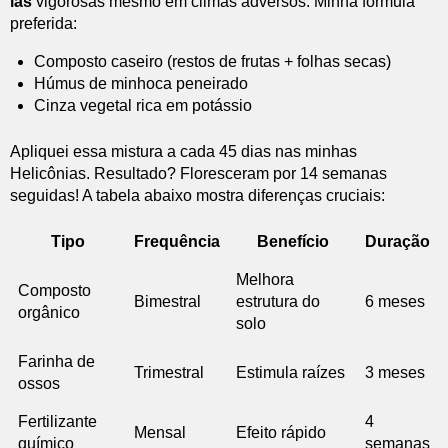
las
vigorosas mesmo em climas adversos. Minha fórmula
preferida:
Composto caseiro (restos de frutas + folhas secas)
Húmus de minhoca peneirado
Cinza vegetal rica em potássio
Apliquei essa mistura a cada 45 dias nas minhas
Helicônias. Resultado? Floresceram por 14 semanas
seguidas! A tabela abaixo mostra diferenças cruciais:
Tipo
Frequência
Benefício
Duração
Melhora
Composto
Bimestral
estrutura do
6 meses
orgânico
solo
Farinha de
Trimestral
Estimula raízes
3 meses
ossos
Fertilizante
4
Mensal
Efeito rápido
químico
semanas