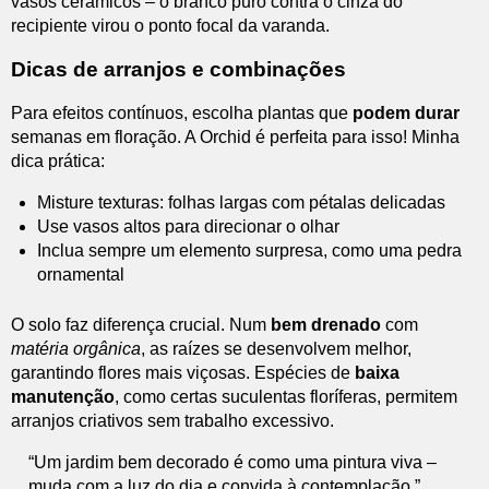
vasos cerâmicos – o branco puro contra o cinza do
recipiente virou o ponto focal da varanda.
Dicas de arranjos e combinações
Para efeitos contínuos, escolha plantas que
podem durar
semanas em floração. A Orchid é perfeita para isso! Minha
dica prática:
Misture texturas: folhas largas com pétalas delicadas
Use vasos altos para direcionar o olhar
Inclua sempre um elemento surpresa, como uma pedra
ornamental
O solo faz diferença crucial. Num
bem drenado
com
matéria orgânica
, as raízes se desenvolvem melhor,
garantindo flores mais viçosas. Espécies de
baixa
manutenção
, como certas suculentas floríferas, permitem
arranjos criativos sem trabalho excessivo.
“Um jardim bem decorado é como uma pintura viva –
muda com a luz do dia e convida à contemplação.”