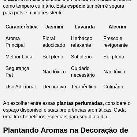
como tempero culinário. Esta
espécie
também é segura
para pets e muito resistente.
Característica
Jasmim
Lavanda
Alecrim
Aroma
Floral
Herbáceo
Fresco e
Principal
adocicado
relaxante
revigorante
Melhor Local
Sol pleno
Sol pleno
Sol pleno
Segurança
Cuidado
Não tóxico
Não tóxico
Pet
necessário
Uso Adicional
Decorativo
Terapêutico
Culinário
Ao escolher entre essas
plantas perfumadas
, considere o
espaço disponível e suas preferências aromáticas. Cada
uma traz benefícios especiais para seu dia a dia.
Plantando Aromas na Decoração de