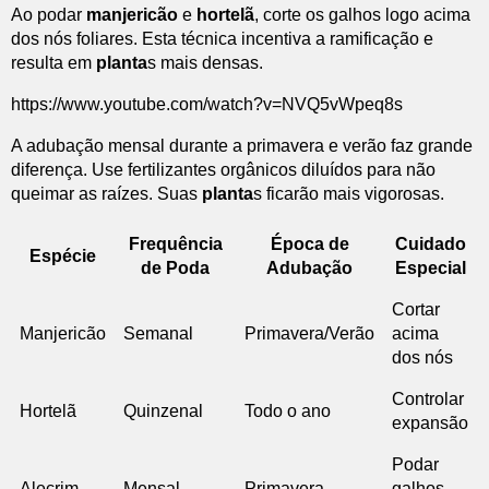
Ao podar
manjericão
e
hortelã
, corte os galhos logo acima
dos nós foliares. Esta técnica incentiva a ramificação e
resulta em
planta
s mais densas.
https://www.youtube.com/watch?v=NVQ5vWpeq8s
A adubação mensal durante a primavera e verão faz grande
diferença. Use fertilizantes orgânicos diluídos para não
queimar as raízes. Suas
planta
s ficarão mais vigorosas.
Frequência
Época de
Cuidado
Espécie
de Poda
Adubação
Especial
Cortar
Manjericão
Semanal
Primavera/Verão
acima
dos nós
Controlar
Hortelã
Quinzenal
Todo o ano
expansão
Podar
Alecrim
Mensal
Primavera
galhos