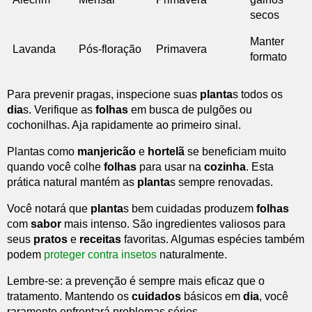
secos
Manter
Lavanda
Pós-floração
Primavera
formato
Para prevenir pragas, inspecione suas
planta
s todos os
dia
s. Verifique as
folhas
em busca de pulgões ou
cochonilhas. Aja rapidamente ao primeiro sinal.
Plantas como
manjericão
e
hortelã
se beneficiam muito
quando você colhe
folhas
para usar na
cozinha
. Esta
prática natural mantém as
planta
s sempre renovadas.
Você notará que
planta
s bem cuidadas produzem
folhas
com
sabor
mais intenso. São ingredientes valiosos para
seus
pratos
e
receitas
favoritas. Algumas espécies também
podem
proteger contra insetos
naturalmente.
Lembre-se: a prevenção é sempre mais eficaz que o
tratamento. Mantendo os
cuidados
básicos em
dia
, você
raramente enfrentará problemas sérios.