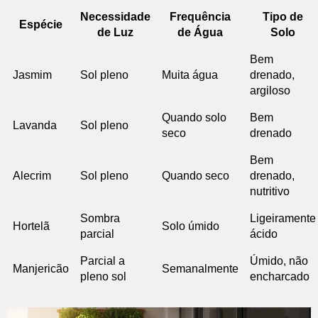
Necessidade
Frequência
Tipo de
Espécie
de Luz
de Água
Solo
Bem
Jasmim
Sol pleno
Muita água
drenado,
argiloso
Quando solo
Bem
Lavanda
Sol pleno
seco
drenado
Bem
Alecrim
Sol pleno
Quando seco
drenado,
nutritivo
Sombra
Ligeiramente
Hortelã
Solo úmido
parcial
ácido
Parcial a
Úmido, não
Manjericão
Semanalmente
pleno sol
encharcado