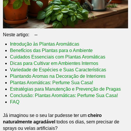
–
Neste artigo:
Introdução às Plantas Aromáticas
Benefícios das Plantas para o Ambiente
Cuidados Essenciais com Plantas Aromáticas
Dicas para Cultivar em Ambientes Internos
Variedade de Espécies e Suas Características
Plantando Aromas na Decoração de Interiores
Plantas Aromáticas: Perfume Sua Casa!
Estratégias para Manutenção e Prevenção de Pragas
Conclusão: Plantas Aromáticas: Perfume Sua Casa!
FAQ
Já imaginou se o seu lar pudesse ter um
cheiro
naturalmente agradável
todos os dias, sem precisar de
sprays ou velas artificiais?