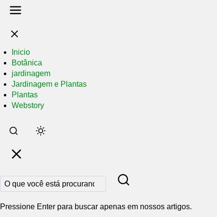
Inicio
Botânica
jardinagem
Jardinagem e Plantas
Plantas
Webstory
Pular
para
o
conteúdo
principal
Pressione Enter para buscar apenas em nossos artigos.