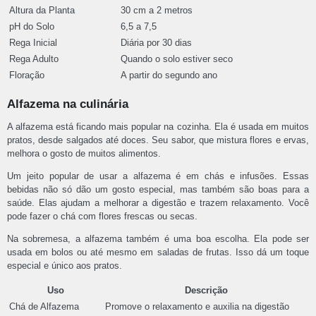
Altura da Planta
30 cm a 2 metros
pH do Solo
6,5 a 7,5
Rega Inicial
Diária por 30 dias
Rega Adulto
Quando o solo estiver seco
Floração
A partir do segundo ano
Alfazema na culinária
A alfazema está ficando mais popular na cozinha. Ela é usada em muitos
pratos, desde salgados até doces. Seu sabor, que mistura flores e ervas,
melhora o gosto de muitos alimentos.
Um jeito popular de usar a alfazema é em chás e infusões. Essas
bebidas não só dão um gosto especial, mas também são boas para a
saúde. Elas ajudam a melhorar a digestão e trazem relaxamento. Você
pode fazer o chá com flores frescas ou secas.
Na sobremesa, a alfazema também é uma boa escolha. Ela pode ser
usada em bolos ou até mesmo em saladas de frutas. Isso dá um toque
especial e único aos pratos.
Uso
Descrição
Chá de Alfazema
Promove o relaxamento e auxilia na digestão