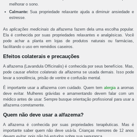
melhorar o sono.
Calmante:
Sua propriedade relaxante ajuda a diminuir ansiedade e
estresse.
As
aplicações medicinais da alfazema
fazem dela uma escolha popular.
Ela é conhecida por suas propriedades relaxantes e analgésicas. Você
pode achar a planta em lojas de produtos naturais ou farmácias,
facilitando o uso em remédios caseiros.
Efeitos colaterais e precauções
A alfazema (Lavandula Officinalis) é conhecida por seus benefícios. Mas,
pode causar
efeitos colaterais da alfazema
se usada demais. Isso pode
levar a sonolência, prisão de ventre e confusão mental.
É importante usar a alfazema com cuidado. Quem tem
alergia
a aromas
deve evitar. Mulheres grávidas e amamentando devem falar com um
médico antes de usar. Sempre busque orientação profissional para usar a
alfazema corretamente.
Quem não deve usar a alfazema?
A alfazema é conhecida por suas propriedades terapêuticas. Mas é
importante saber quem não deve usá-la. Crianças menores de 12 anos
devem evitar, pois não há estudos sobre sua segurança.