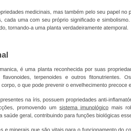
ropriedades medicinais, mas também pelo seu papel no p
 cada uma com seu próprio significado e simbolismo. Es
ndo, tornando-a uma planta verdadeiramente atemporal.
nal
rmanica, é uma planta reconhecida por suas proprieda
s flavonoides, terpenoides e outros fitonutrientes.
o corpo, o que pode prevenir o envelhecimento precoce e
 presentes na íris, possuem propriedades anti-inflamat
fecções, promovendo um
sistema imunológico
mais rob
úde geral, contribuindo para funções biológicas esse
inas e minerais que são vitais para o funcionamento do 