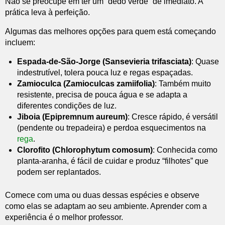
Não se preocupe em ter um “dedo verde” de imediato. A
prática leva à perfeição.
Algumas das melhores opções para quem está começando
incluem:
Espada-de-São-Jorge (Sansevieria trifasciata)
: Quase
indestrutível, tolera pouca luz e regas espaçadas.
Zamioculca (Zamioculcas zamiifolia)
: Também muito
resistente, precisa de pouca água e se adapta a
diferentes condições de luz.
Jiboia (Epipremnum aureum)
: Cresce rápido, é versátil
(pendente ou trepadeira) e perdoa esquecimentos na
rega
.
Clorofito (Chlorophytum comosum)
: Conhecida como
planta-aranha, é fácil de cuidar e produz “filhotes” que
podem ser replantados.
Comece com uma ou duas dessas espécies e observe
como elas se adaptam ao seu ambiente. Aprender com a
experiência é o melhor professor.