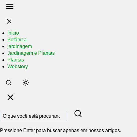
Inicio
Botânica
jardinagem
Jardinagem e Plantas
Plantas
Webstory
Pular
para
o
conteúdo
principal
Pressione Enter para buscar apenas em nossos artigos.