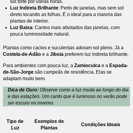
sol forte por várias horas.
Luz Indireta Brilhante
: Perto de janelas, mas sem sol
direto tocando as folhas. É o ideal para a maioria das
plantas de interior.
Luz Baixa
: Cantos mais afastados das janelas, com
pouca luminosidade natural.
Plantas como cactos e suculentas adoram sol pleno. Já a
Costela-de-Adão
e a
Jiboia
preferem luz indireta brilhante.
Para ambientes com pouca luz, a
Zamioculca
e a
Espada-
de-São-Jorge
são campeãs de resistência. Elas se
adaptam muito bem.
Dica de Ouro:
Observe como a luz muda ao longo do dia
e das estações. Um canto que é luminoso no verão pode
ser escuro no inverno.
Tipo de
Exemplos de
Condições Ideais
Luz
Plantas