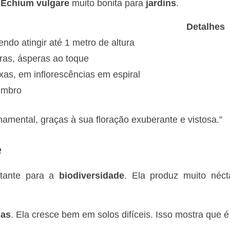
a
Echium vulgare
muito bonita para
jardins
.
Detalhes
ndo atingir até 1 metro de altura
ras, ásperas ao toque
xas, em inflorescências em espiral
embro
amental, graças à sua floração exuberante e vistosa.”
e
ortante para a
biodiversidade
. Ela produz muito néct
das
. Ela cresce bem em solos difíceis. Isso mostra que