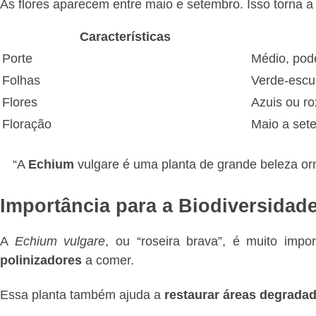
As flores aparecem entre maio e setembro. Isso torna 
Características
Porte
Médio, pode
Folhas
Verde-escu
Flores
Azuis ou ro
Floração
Maio a set
“A
Echium
vulgare é uma planta de grande beleza orn
Importância para a Biodiversidad
A
Echium vulgare
, ou “roseira brava”, é muito imp
polinizadores
a comer.
Essa planta também ajuda a
restaurar áreas degrada