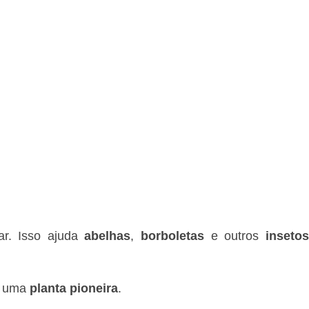
ar. Isso ajuda
abelhas
,
borboletas
e outros
inseto
 é uma
planta pioneira
.