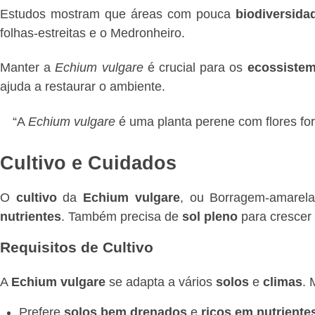
Estudos mostram que áreas com pouca
biodiversida
folhas-estreitas e o Medronheiro.
Manter a
Echium vulgare
é crucial para os
ecossistem
ajuda a restaurar o ambiente.
“A
Echium vulgare
é uma planta perene com flores for
Cultivo e Cuidados
O
cultivo
da
Echium vulgare
, ou Borragem-amarela
nutrientes
. Também precisa de
sol pleno
para crescer
Requisitos de Cultivo
A
Echium vulgare
se adapta a vários
solos
e
climas
. 
Prefere
solos bem drenados
e
ricos em nutriente