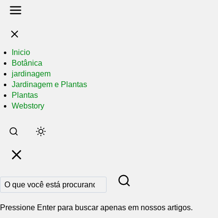
Inicio
Botânica
jardinagem
Jardinagem e Plantas
Plantas
Webstory
Pular
para
o
conteúdo
principal
Pressione Enter para buscar apenas em nossos artigos.