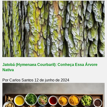
Jatobá (Hymenaea Courbaril): Conheça Essa Árvore
Nativa
Por Carlos Santos
12 de junho de 2024