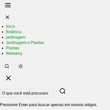
Inicio
Botânica
jardinagem
Jardinagem e Plantas
Plantas
Webstory
Pular
para
o
conteúdo
principal
Pressione Enter para buscar apenas em nossos artigos.