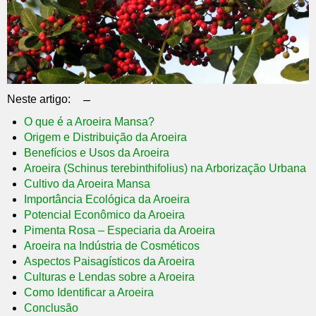
–
Neste artigo:
O que é a Aroeira Mansa?
Origem e Distribuição da Aroeira
Benefícios e Usos da Aroeira
Aroeira (Schinus terebinthifolius) na Arborização Urbana
Cultivo da Aroeira Mansa
Importância Ecológica da Aroeira
Potencial Econômico da Aroeira
Pimenta Rosa – Especiaria da Aroeira
Aroeira na Indústria de Cosméticos
Aspectos Paisagísticos da Aroeira
Culturas e Lendas sobre a Aroeira
Como Identificar a Aroeira
Conclusão