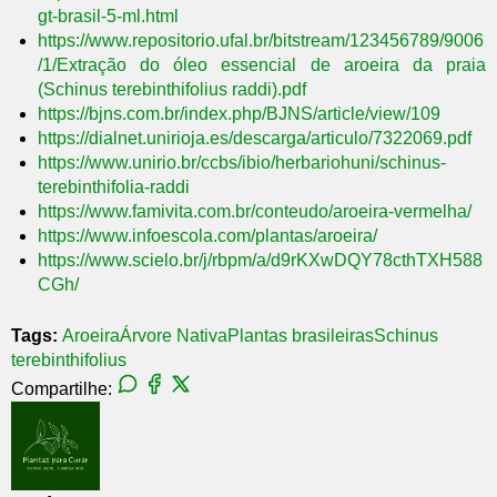
gt-brasil-5-ml.html
https://www.repositorio.ufal.br/bitstream/123456789/9006
/1/Extração do óleo essencial de aroeira da praia
(Schinus terebinthifolius raddi).pdf
https://bjns.com.br/index.php/BJNS/article/view/109
https://dialnet.unirioja.es/descarga/articulo/7322069.pdf
https://www.unirio.br/ccbs/ibio/herbariohuni/schinus-
terebinthifolia-raddi
https://www.famivita.com.br/conteudo/aroeira-vermelha/
https://www.infoescola.com/plantas/aroeira/
https://www.scielo.br/j/rbpm/a/d9rKXwDQY78cthTXH588
CGh/
Tags:
Aroeira
Árvore Nativa
Plantas brasileiras
Schinus
terebinthifolius
Compartilhe: