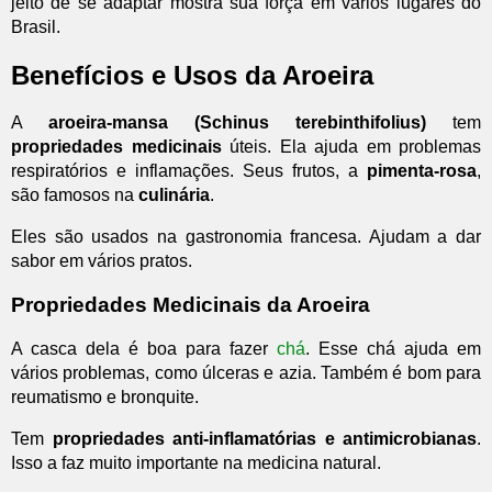
jeito de se adaptar mostra sua força em vários lugares do
Brasil.
Benefícios e Usos da Aroeira
A
aroeira-mansa (Schinus terebinthifolius)
tem
propriedades medicinais
úteis. Ela ajuda em problemas
respiratórios e inflamações. Seus frutos, a
pimenta-rosa
,
são famosos na
culinária
.
Eles são usados na gastronomia francesa. Ajudam a dar
sabor em vários pratos.
Propriedades Medicinais da Aroeira
A casca dela é boa para fazer
chá
. Esse chá ajuda em
vários problemas, como úlceras e azia. Também é bom para
reumatismo e bronquite.
Tem
propriedades anti-inflamatórias e antimicrobianas
.
Isso a faz muito importante na medicina natural.