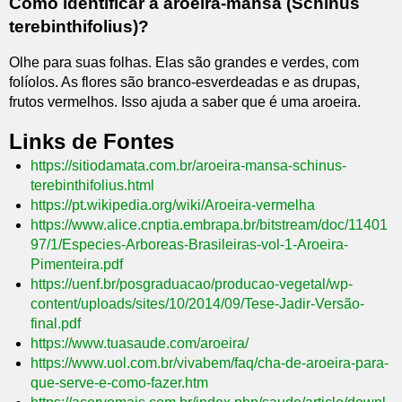
Como identificar a aroeira-mansa (Schinus
terebinthifolius)?
Olhe para suas folhas. Elas são grandes e verdes, com
folíolos. As flores são branco-esverdeadas e as drupas,
frutos vermelhos. Isso ajuda a saber que é uma aroeira.
Links de Fontes
https://sitiodamata.com.br/aroeira-mansa-schinus-
terebinthifolius.html
https://pt.wikipedia.org/wiki/Aroeira-vermelha
https://www.alice.cnptia.embrapa.br/bitstream/doc/11401
97/1/Especies-Arboreas-Brasileiras-vol-1-Aroeira-
Pimenteira.pdf
https://uenf.br/posgraduacao/producao-vegetal/wp-
content/uploads/sites/10/2014/09/Tese-Jadir-Versão-
final.pdf
https://www.tuasaude.com/aroeira/
https://www.uol.com.br/vivabem/faq/cha-de-aroeira-para-
que-serve-e-como-fazer.htm