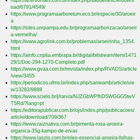
https://acervomais.com.br/index.php/saude/article/downl
oad/6791/4549/
https://www.programaarboretum.eco.br/especie/30/aroeir
a
https://sites.unipampa.edu.br/programaarborizacao/aroeir
a-vermelha/
https://www.agrolink.com.br/problemas/aroeirinha_1354.
html
https://ainfo.cnptia.embrapa.br/digital/bitstream/item/1471
29/1/Doc-294-1270-Completo.pdf
https://www.gvaa.com.br/revista/index.php/RVADS/article
/view/3455
https://periodicos.ufms.br/index.php/sameamb/article/vie
w/13282/9888
https://www.scielo.br/j/rarv/a/NJZGbWPfhD5WGGG5twV
T5Rd/?lang=pt
https://editorapublicar.com.br/ojs/index.php/publicacoes/
article/download/709/367
https://www.raiznativa.com.br/pimenta-rosa-aroeira-
organica-35g-kampo-de-ervas
https://www.laszlo.com.br/oleo-essencial-aroeira-folhas-