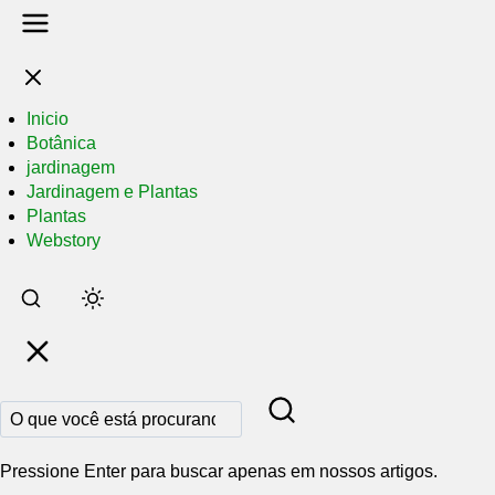
Inicio
Botânica
jardinagem
Jardinagem e Plantas
Plantas
Webstory
Pular
para
o
conteúdo
principal
Pressione Enter para buscar apenas em nossos artigos.