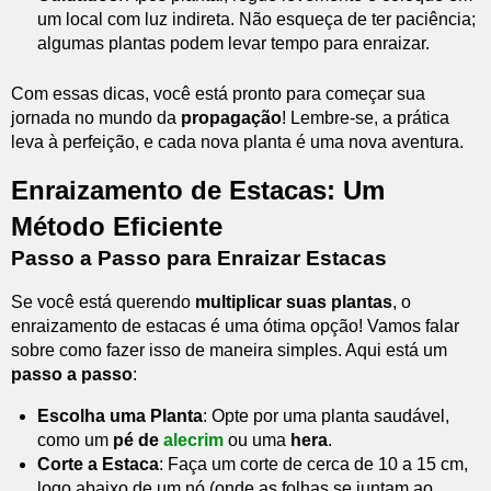
um local com luz indireta. Não esqueça de ter paciência;
algumas plantas podem levar tempo para enraizar.
Com essas dicas, você está pronto para começar sua
jornada no mundo da
propagação
! Lembre-se, a prática
leva à perfeição, e cada nova planta é uma nova aventura.
Enraizamento de Estacas: Um
Método Eficiente
Passo a Passo para Enraizar Estacas
Se você está querendo
multiplicar suas plantas
, o
enraizamento de estacas é uma ótima opção! Vamos falar
sobre como fazer isso de maneira simples. Aqui está um
passo a passo
:
Escolha uma Planta
: Opte por uma planta saudável,
como um
pé de
alecrim
ou uma
hera
.
Corte a Estaca
: Faça um corte de cerca de 10 a 15 cm,
logo abaixo de um nó (onde as folhas se juntam ao