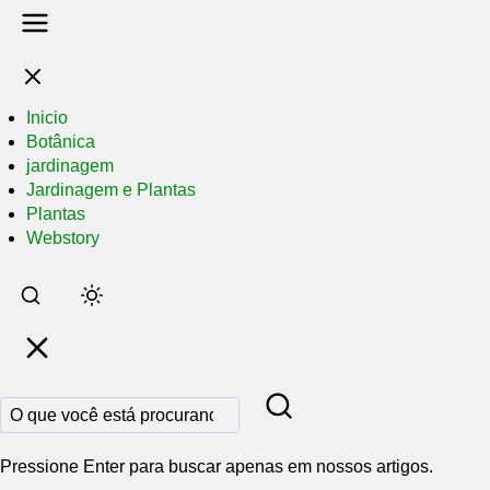
Inicio
Botânica
jardinagem
Jardinagem e Plantas
Plantas
Webstory
Pular
para
o
conteúdo
principal
Pressione Enter para buscar apenas em nossos artigos.