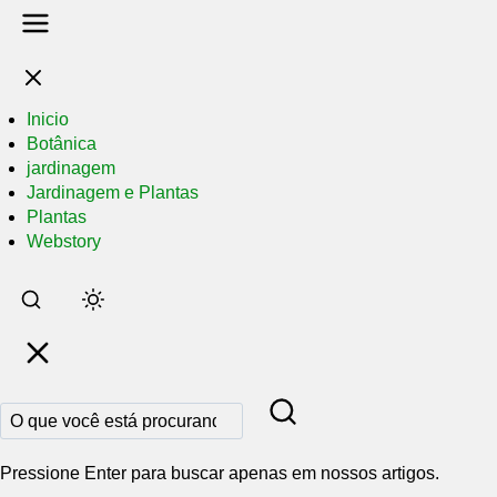
Inicio
Botânica
jardinagem
Jardinagem e Plantas
Plantas
Webstory
Pular
para
o
conteúdo
principal
Pressione Enter para buscar apenas em nossos artigos.