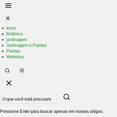
Inicio
Botânica
jardinagem
Jardinagem e Plantas
Plantas
Webstory
Pular
para
o
conteúdo
principal
Pressione Enter para buscar apenas em nossos artigos.