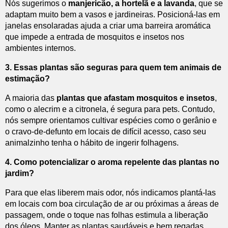
Nós sugerimos o
manjericão, a hortelã e a lavanda
, que se
adaptam muito bem a vasos e jardineiras. Posicioná-las em
janelas ensolaradas ajuda a criar uma barreira aromática
que impede a entrada de mosquitos e insetos nos
ambientes internos.
3. Essas plantas são seguras para quem tem animais de
estimação?
A maioria das
plantas que afastam mosquitos e insetos
,
como o alecrim e a citronela, é segura para pets. Contudo,
nós sempre orientamos cultivar espécies como o gerânio e
o cravo-de-defunto em locais de difícil acesso, caso seu
animalzinho tenha o hábito de ingerir folhagens.
4. Como potencializar o aroma repelente das plantas no
jardim?
Para que elas liberem mais odor, nós indicamos plantá-las
em locais com boa circulação de ar ou próximas a áreas de
passagem, onde o toque nas folhas estimula a liberação
dos óleos. Manter as plantas saudáveis e bem regadas