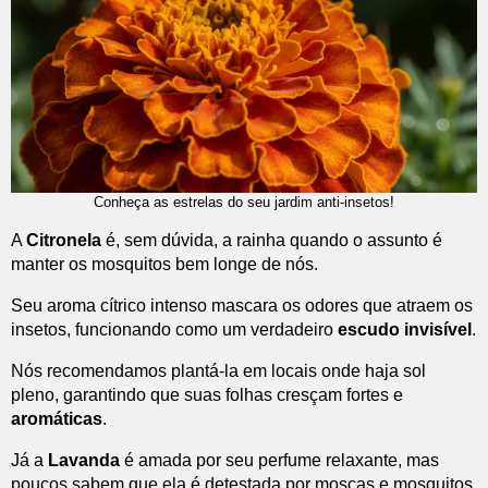
Conheça as estrelas do seu jardim anti-insetos!
A
Citronela
é, sem dúvida, a rainha quando o assunto é
manter os mosquitos bem longe de nós.
Seu aroma cítrico intenso mascara os odores que atraem os
insetos, funcionando como um verdadeiro
escudo invisível
.
Nós recomendamos plantá-la em locais onde haja sol
pleno, garantindo que suas folhas cresçam fortes e
aromáticas
.
Já a
Lavanda
é amada por seu perfume relaxante, mas
poucos sabem que ela é detestada por moscas e mosquitos.