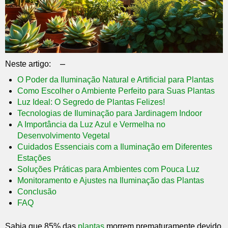
–
Neste artigo:
O Poder da Iluminação Natural e Artificial para Plantas
Como Escolher o Ambiente Perfeito para Suas Plantas
Luz Ideal: O Segredo de Plantas Felizes!
Tecnologias de Iluminação para Jardinagem Indoor
A Importância da Luz Azul e Vermelha no
Desenvolvimento Vegetal
Cuidados Essenciais com a Iluminação em Diferentes
Estações
Soluções Práticas para Ambientes com Pouca Luz
Monitoramento e Ajustes na Iluminação das Plantas
Conclusão
FAQ
Sabia que 85% das
plantas
morrem prematuramente devido