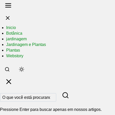
Inicio
Botânica
jardinagem
Jardinagem e Plantas
Plantas
Webstory
Pular
para
o
conteúdo
principal
Pressione Enter para buscar apenas em nossos artigos.