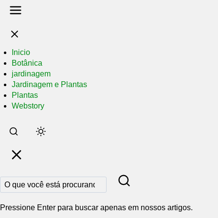
Inicio
Botânica
jardinagem
Jardinagem e Plantas
Plantas
Webstory
Pular
para
o
conteúdo
principal
Pressione Enter para buscar apenas em nossos artigos.