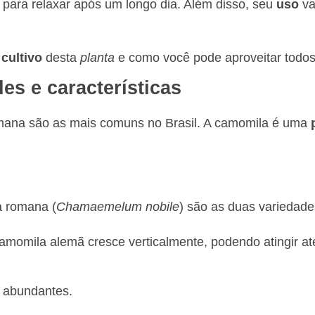
a para relaxar após um longo dia. Além disso, seu
uso
va
o
cultivo
desta
planta
e como você pode aproveitar todo
s e características
omana são as mais comuns no Brasil. A camomila é uma
a romana (
Chamaemelum nobile
) são as duas variedad
a camomila alemã cresce verticalmente, podendo atingir 
 abundantes.