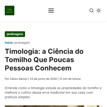
Pular
jardinagem
para
›
Início
jardinagem
o
Timologia: a Ciência do
conteúdo
principal
Tomilho Que Poucas
Pessoas Conhecem
Por Carlos Santos
|
23 de junho de 2026
|
12 min de leitura
Entenda como a timologia estuda as propriedades do tomilho e
melhore o cultivo dessa erva medicinal em sua casa com
práticas simples.