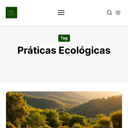
Pular
para
Tag
o
Práticas Ecológicas
conteúdo
principal