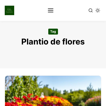
Pular
para
Tag
o
Plantio de flores
conteúdo
principal