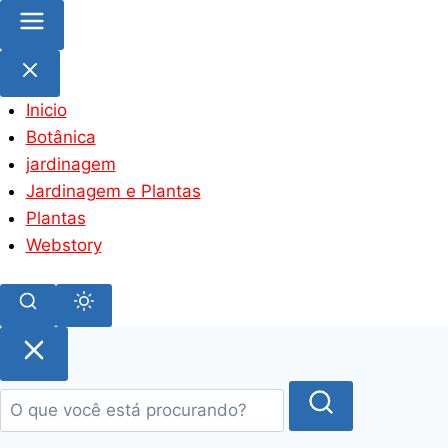
Inicio
Botânica
jardinagem
Jardinagem e Plantas
Plantas
Webstory
Pular
para
o
conteúdo
principal