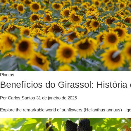
Plantas
Benefícios do Girassol: História 
Por Carlos Santos
31 de janeiro de 2025
Explore the remarkable world of sunflowers (Helianthus annuus) – goi