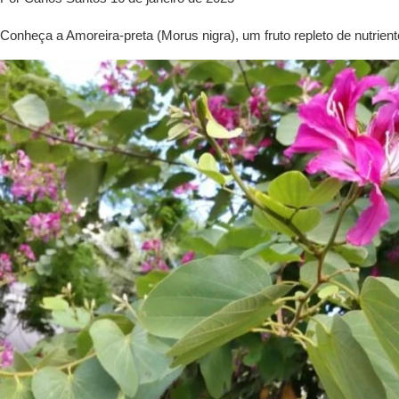
Conheça a Amoreira-preta (Morus nigra), um fruto repleto de nutrien