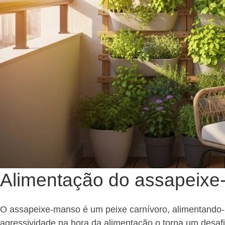
Alimentação do assapeix
O assapeixe-manso é um peixe carnívoro, alimentando-s
agressividade na hora da alimentação o torna um desaf