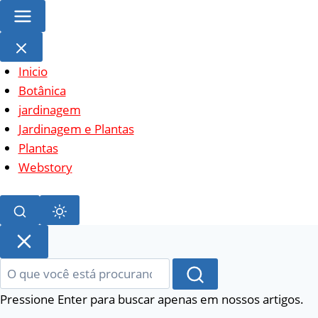
Inicio
Botânica
jardinagem
Jardinagem e Plantas
Plantas
Webstory
Pular
para
o
conteúdo
Pressione Enter para buscar apenas em nossos artigos.
principal