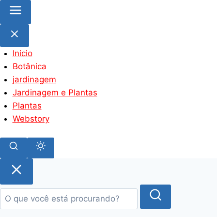
Inicio
Botânica
jardinagem
Jardinagem e Plantas
Plantas
Webstory
Pular
para
o
conteúdo
principal