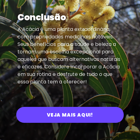
Conclusão
A Acácia é uma planta extraordinária,
com propriedades medicinais notáveis.
Seus benefícios para a saúde e beleza a
tornam uma escolha excepcional para
aqueles que buscam alternativas naturais
e eficazes. Considere incorporar a Acácia
em sua rotina e desfrute de tudo o que
essa planta tem a oferecer!
VEJA MAIS AQUI!